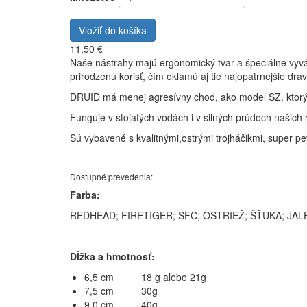
Vložiť do košíka
11,50 €
Naše nástrahy majú ergonomický tvar a špeciálne vyváž
prirodzenú korisť, čím oklamú aj tie najopatrnejšie d
DRUID má menej agresívny chod, ako model SZ, ktorý ná
Funguje v stojatých vodách i v silných prúdoch našich r
Sú vybavené s kvalitnými,ostrými trojháčikmi, super p
Dostupné prevedenia:
Farba:
REDHEAD; FIRETIGER; SFC; OSTRIEŽ; ŠŤUKA; JA
Dĺžka a hmotnosť:
6,5 cm 18 g alebo 21g
7,5 cm 30g
9,0 cm 40g