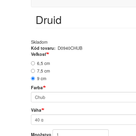
menu
Druid
Skladom
Kód tovaru
D0940CHUB
Veľkosť
6,5 cm
7,5 cm
9 cm
Farba
Váha
Množstvo