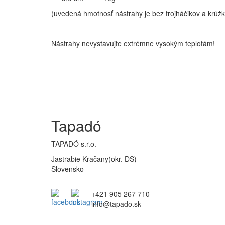
(uvedená hmotnosť nástrahy je bez trojháčikov a krúž
Nástrahy nevystavujte extrémne vysokým teplotám!
Tapadó
TAPADÓ s.r.o.
Jastrabie Kračany(okr. DS)
Slovensko
+421 905 267 710
info@tapado.sk