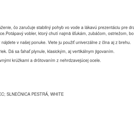
enie, čo zaručuje stabilný pohyb vo vode a lákavú prezentáciu pre drav
ravce.Potápavý vobler, ktorý chutí najmä šťukám, zubáčom, ostriežom, b
jdete v našej ponuke. Viete ju použiť univerzálne z člna aj z brehu.
iek. Dá sa ťahať plynule, klasickým, aj vertikálnym jigovaním.
evnými krúžkami a drôtovaním z nehrdzavejúcej ocele.
LEC; SLNEČNICA PESTRÁ, WHITE