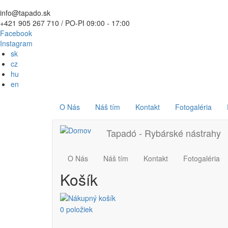
Skočiť
info@tapado.sk
na
+421 905 267 710 / PO-PI 09:00 - 17:00
hlavný
Facebook
obsah
Instagram
sk
cz
hu
en
Používateľské
Main
O Nás
Náš tím
Kontakt
Fotogaléria
menu
navigation
Main
Tapadó - Rybárské nástrahy
navigation
O Nás
Náš tím
Kontakt
Fotogaléria
Košík
0 položiek
Používateľské