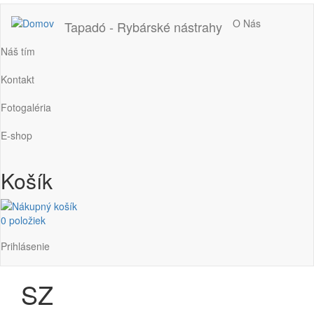
Main
O Nás
Tapadó - Rybárské nástrahy
navigation
Náš tím
Kontakt
Fotogaléria
E-shop
Košík
0 položiek
Používateľské
Prihlásenie
menu
SZ