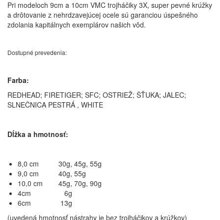
Pri modeloch 9cm a 10cm VMC trojháčiky 3X, super pevné krúžky
a drôtovanie z nehrdzavejúcej ocele sú garanciou úspešného
zdolania kapitálnych exemplárov našich vôd.
Dostupné prevedenia:
Farba:
REDHEAD; FIRETIGER; SFC; OSTRIEŽ; ŠŤUKA; JALEC;
SLNEČNICA PESTRÁ , WHITE
Dĺžka a hmotnosť:
8,0 cm 30g, 45g, 55g
9,0 cm 40g, 55g
10,0 cm 45g, 70g, 90g
4cm 6g
6cm 13g
(uvedená hmotnosť nástrahy je bez trojháčikov a krúžkov)