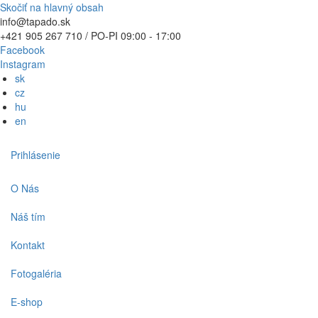
Skočiť na hlavný obsah
info@tapado.sk
+421 905 267 710 / PO-PI 09:00 - 17:00
Facebook
Instagram
sk
cz
hu
en
Používateľské
Prihlásenie
menu
Main
O Nás
navigation
Náš tím
Kontakt
Fotogaléria
E-shop