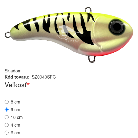
Skladom
Kód tovaru
SZ0940SFC
Veľkosť
8 cm
9 cm
10 cm
4 cm
6 cm