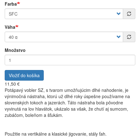
Farba
Váha
Množstvo
Vložiť do košíka
11,50 €
Potápavý vobler SZ, s tvarom umožňujúcim dlhé nahodenie, je
výnimočná nástraha, ktorú už dlhé roky úspešne používame na
slovenských tokoch a jazerách. Táto nástraha bola pôvodne
vyvinutá na lov hlavátok, ukázalo sa však, že chutí aj sumcom,
zubáčom, boleňom a šťukám.
Použitie na vertikálne a klasické jigovanie, stály ťah.