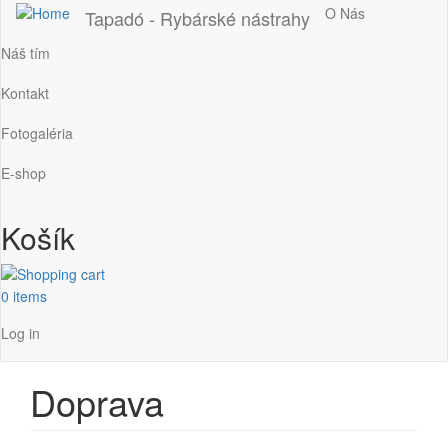
Main
O Nás
Tapadó - Rybárské nástrahy
navigation
Náš tím
Kontakt
Fotogaléria
E-shop
Košík
0 items
Používateľské
Log in
menu
Doprava