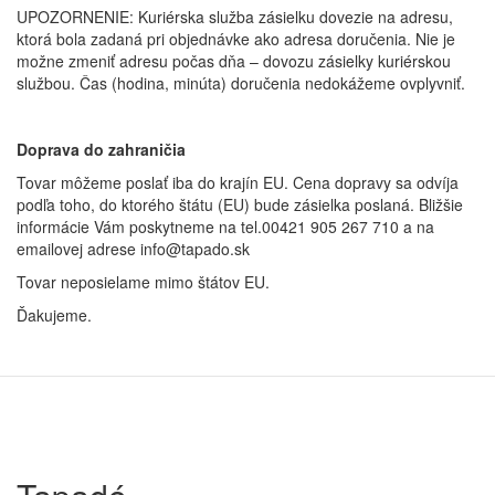
UPOZORNENIE: Kuriérska služba zásielku dovezie na adresu,
ktorá bola zadaná pri objednávke ako adresa doručenia. Nie je
možne zmeniť adresu počas dňa – dovozu zásielky kuriérskou
službou. Čas (hodina, minúta) doručenia nedokážeme ovplyvniť.
Doprava do zahraničia
Tovar môžeme poslať iba do krajín EU. Cena dopravy sa odvíja
podľa toho, do ktorého štátu (EU) bude zásielka poslaná. Bližšie
informácie Vám poskytneme na tel.00421 905 267 710 a na
emailovej adrese info@tapado.sk
Tovar neposielame mimo štátov EU.
Ďakujeme.