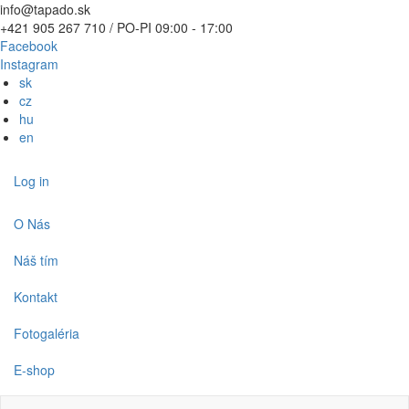
Skip
info@tapado.sk
to
+421 905 267 710 / PO-PI 09:00 - 17:00
main
Facebook
content
Instagram
sk
cz
hu
en
Používateľské
Log in
menu
Main
O Nás
navigation
Náš tím
Kontakt
Fotogaléria
E-shop