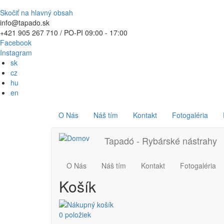
Skočiť na hlavný obsah
info@tapado.sk
+421 905 267 710 / PO-PI 09:00 - 17:00
Facebook
Instagram
sk
cz
hu
en
Používateľské
Main
O Nás
Náš tím
Kontakt
Fotogaléria
menu
navigation
Main
Tapadó - Rybárské nástrahy
navigation
O Nás
Náš tím
Kontakt
Fotogaléria
Košík
0 položiek