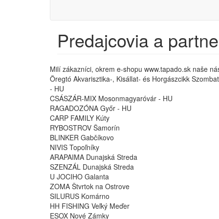
Používateľské
menu
Predajcovia a partne
Milí zákazníci, okrem e-shopu www.tapado.sk naše nás
Öregtó Akvarisztika-, Kisállat- és Horgászcikk Szomba
- HU
CSÁSZÁR-MIX Mosonmagyaróvár - HU
RAGADOZÓNA Győr - HU
CARP FAMILY Kúty
RYBOSTROV Šamorín
BLINKER Gabčíkovo
NIVIS Topoľníky
ARAPAIMA Dunajská Streda
SZENZÁL Dunajská Streda
U JOCIHO Galanta
ZOMA Štvrtok na Ostrove
SILURUS Komárno
HH FISHING Veľký Meďer
ESOX Nové Zámky