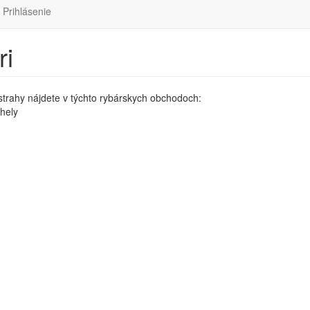
Prihlásenie
ri
trahy nájdete v týchto rybárskych obchodoch:
thely