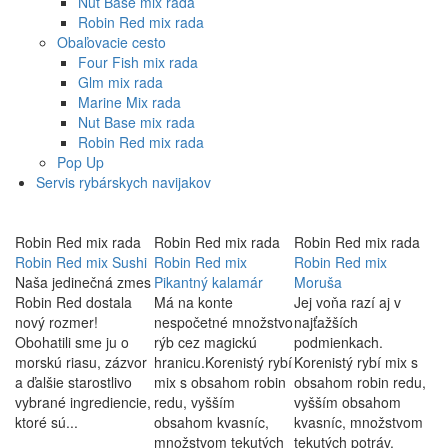
Nut Base mix rada
Robin Red mix rada
Obaľovacie cesto
Four Fish mix rada
Glm mix rada
Marine Mix rada
Nut Base mix rada
Robin Red mix rada
Pop Up
Servis rybárskych navijakov
Robin Red mix rada
Robin Red mix rada
Robin Red mix rada
Robin Red mix Sushi
Robin Red mix
Robin Red mix
Naša jedinečná zmes
Pikantný kalamár
Moruša
Robin Red dostala
Má na konte
Jej voňa razí aj v
nový rozmer!
nespočetné množstvo
najťažších
Obohatili sme ju o
rýb cez magickú
podmienkach.
morskú riasu, zázvor
hranicu.Korenistý rybí
Korenistý rybí mix s
a ďalšie starostlivo
mix s obsahom robin
obsahom robin redu,
vybrané ingrediencie,
redu, vyšším
vyšším obsahom
ktoré sú...
obsahom kvasníc,
kvasníc, množstvom
množstvom tekutých
tekutých potráv.