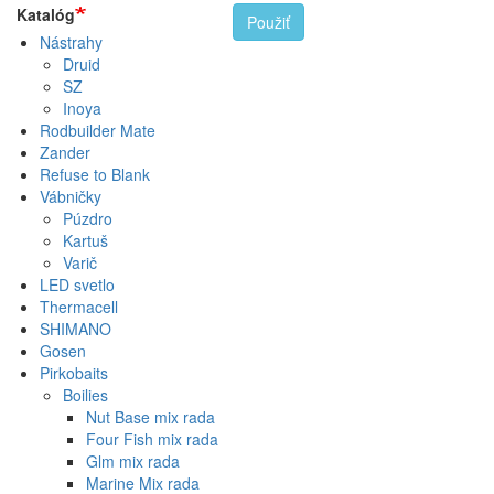
Katalóg
Použiť
Nástrahy
Druid
SZ
Inoya
Rodbuilder Mate
Zander
Refuse to Blank
Vábničky
Púzdro
Kartuš
Varič
LED svetlo
Thermacell
SHIMANO
Gosen
Pirkobaits
Boilies
Nut Base mix rada
Four Fish mix rada
Glm mix rada
Marine Mix rada