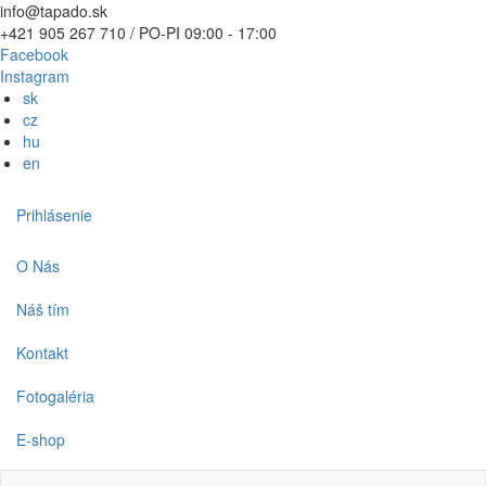
Skočiť
info@tapado.sk
na
+421 905 267 710 / PO-PI 09:00 - 17:00
hlavný
Facebook
obsah
Instagram
sk
cz
hu
en
Používateľské
Prihlásenie
menu
Main
O Nás
navigation
Náš tím
Kontakt
Fotogaléria
E-shop