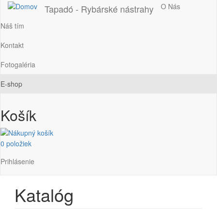
Main
O Nás
Tapadó - Rybárské nástrahy
navigation
Náš tím
Kontakt
Fotogaléria
E-shop
Košík
0 položiek
Používateľské
Prihlásenie
menu
Katalóg