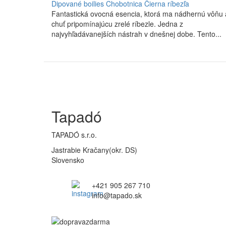
Dipované boilies Chobotnica Čierna ríbezľa
Fantastická ovocná esencia, ktorá ma nádhernú vôňu 
chuť pripomínajúcu zrelé ríbezle. Jedna z
najvyhľadávanejších nástrah v dnešnej dobe. Tento...
Tapadó
TAPADÓ s.r.o.
Jastrabie Kračany(okr. DS)
Slovensko
+421 905 267 710
info@tapado.sk