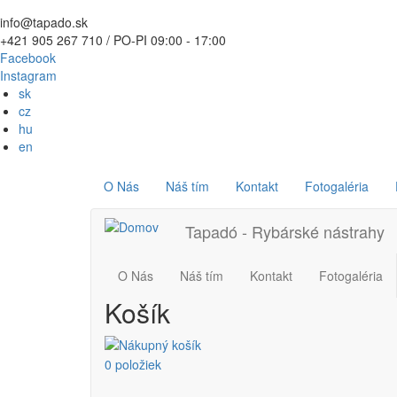
Skočiť
info@tapado.sk
na
+421 905 267 710 / PO-PI 09:00 - 17:00
hlavný
Facebook
obsah
Instagram
sk
cz
hu
en
Používateľské
Main
O Nás
Náš tím
Kontakt
Fotogaléria
menu
navigation
Main
Tapadó - Rybárské nástrahy
navigation
O Nás
Náš tím
Kontakt
Fotogaléria
Košík
0 položiek
Používateľské