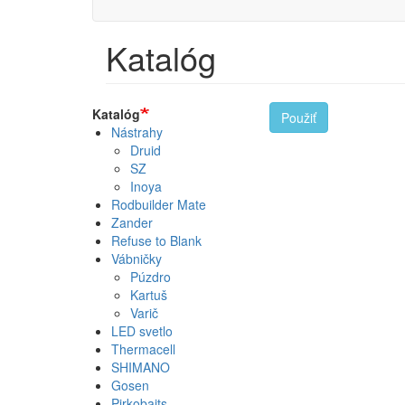
menu
Katalóg
Katalóg
Použiť
Nástrahy
Druid
SZ
Inoya
Rodbuilder Mate
Zander
Refuse to Blank
Vábničky
Púzdro
Kartuš
Varič
LED svetlo
Thermacell
SHIMANO
Gosen
Pirkobaits