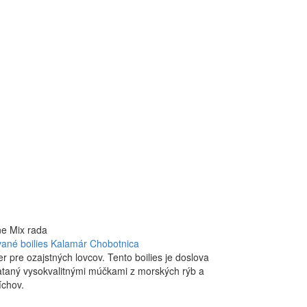
ne Mix rada
ané boilies Kalamár Chobotnica
er pre ozajstných lovcov. Tento boilies je doslova
taný vysokvalitnými múčkami z morských rýb a
íchov.