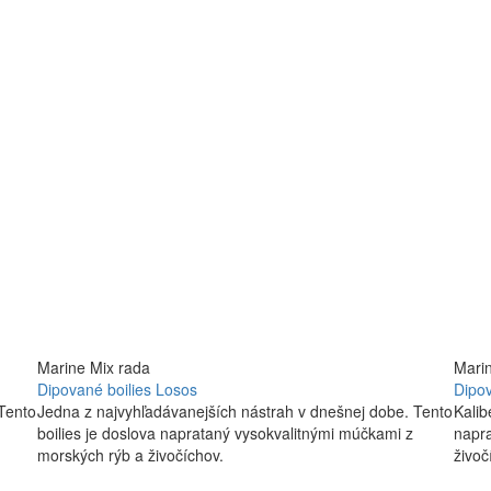
Marine Mix rada
Mari
Dipované boilies Losos
Dipov
Tento
Jedna z najvyhľadávanejších nástrah v dnešnej dobe. Tento
Kalib
boilies je doslova naprataný vysokvalitnými múčkami z
napra
morských rýb a živočíchov.
živoč