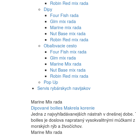
Robin Red mix rada
Dipy
Four Fish rada
Glm mix rada
Marine mix rada
Nut Base mix rada
Robin Red mix rada
Obaľovacie cesto
Four Fish mix rada
Glm mix rada
Marine Mix rada
Nut Base mix rada
Robin Red mix rada
Pop Up
Servis rybárskych navijakov
Marine Mix rada
Dipované boilies Makrela korenie
Jedna z najvyhľadávanejších nástrah v dnešnej dobe. 
boilies je doslova naprataný vysokvalitnými múčkami z
morských rýb a živočíchov.
Marine Mix rada